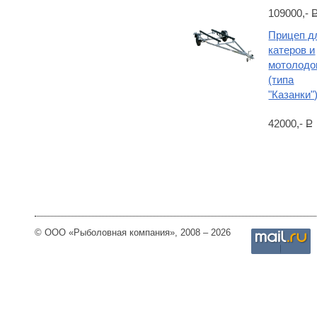
109000,-
Прицеп д
катеров и
мотолодо
(типа
"Казанки"
42000,-
Р
© ООО «Рыболовная компания», 2008 – 2026