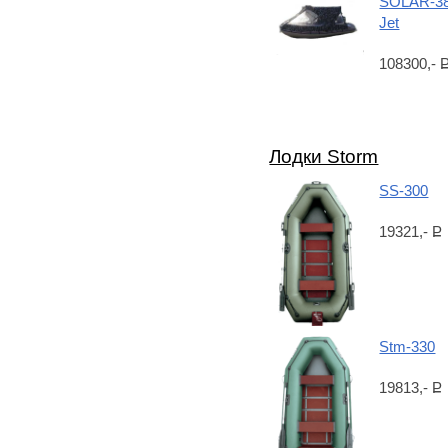
SOLAR-3
Jet
108300,-
Лодки Storm
SS-300
19321,-
Р
Stm-330
19813,-
Р