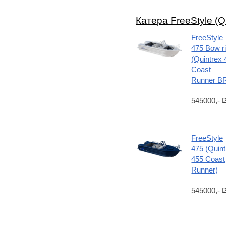
Катера FreeStyle (Q
FreeStyle
475 Bow r
(Quintrex 
Coast
Runner B
545000,-
FreeStyle
475 (Quint
455 Coast
Runner)
545000,-