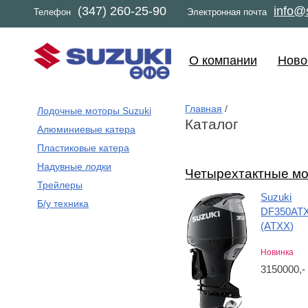
(347) 260-25-90
info@s
Телефон
Электронная почта
О компании
Ново
Главная
/
Лодочные моторы Suzuki
Каталог
Алюминиевые катера
Пластиковые катера
Надувные лодки
Четырехтактные м
Трейлеры
Suzuki
Б/у техника
DF350AT
(ATXX)
Новинка
3150000,