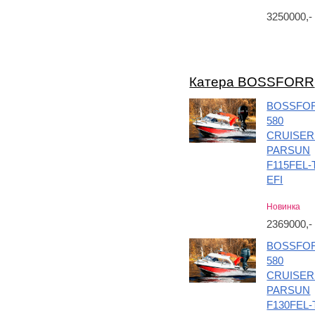
3250000,
Катера BOSSFORR
BOSSFO
580
CRUISER
PARSUN
F115FEL-
EFI
Новинка
2369000,
BOSSFO
580
CRUISER
PARSUN
F130FEL-