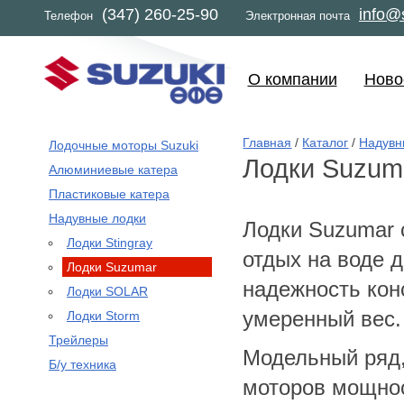
(347) 260-25-90
info@s
Телефон
Электронная почта
О компании
Ново
Главная
/
Каталог
/
Надувн
Лодочные моторы Suzuki
Лодки Suzum
Алюминиевые катера
Пластиковые катера
Надувные лодки
Лодки Suzumar с
Лодки Stingray
отдых на воде 
Лодки Suzumar
надежность кон
Лодки SOLAR
умеренный вес.
Лодки Storm
Трейлеры
Модельный ряд,
Б/у техника
моторов мощнос