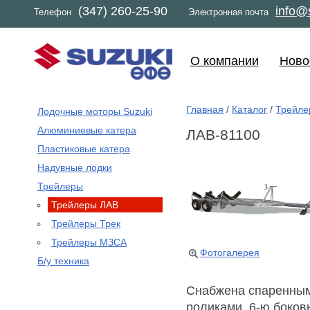
(347) 260-25-90
info@s
Телефон
Электронная почта
О компании
Ново
Главная
/
Каталог
/
Трейле
Лодочные моторы Suzuki
Алюминиевые катера
ЛАВ-81100
Пластиковые катера
Надувные лодки
Трейлеры
Трейлеры ЛАВ
Трейлеры Трек
Трейлеры МЗСА
Фотогалерея
Б/у техника
Снабжена спаренным
роликами, 6-ю боков